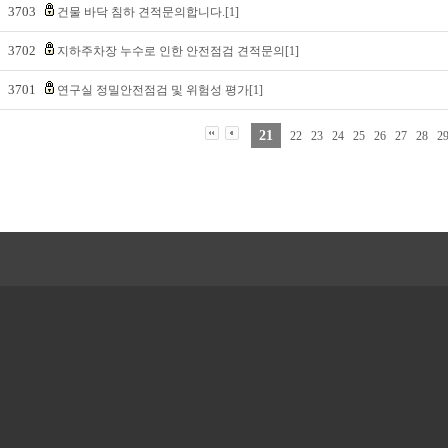
3703
건물 바닥 침하 견적문의합니다.[1]
3702
지하주차장 누수로 인한 안전점검 견적문의[1]
3701
연구실 정밀안전점검 및 위험성 평가[1]
21
22
23
24
25
26
27
28
2