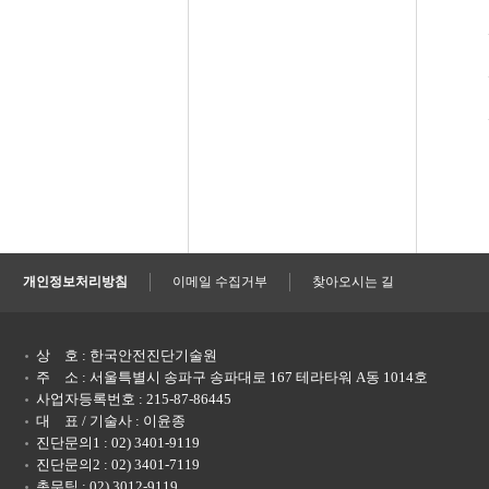
개인정보처리방침
이메일 수집거부
찾아오시는 길
상 호 : 한국안전진단기술원
주 소 : 서울특별시 송파구 송파대로 167 테라타워 A동 1014호
사업자등록번호 : 215-87-86445
대 표 / 기술사 : 이윤종
진단문의1 : 02) 3401-9119
진단문의2 : 02) 3401-7119
총무팀 : 02) 3012-9119