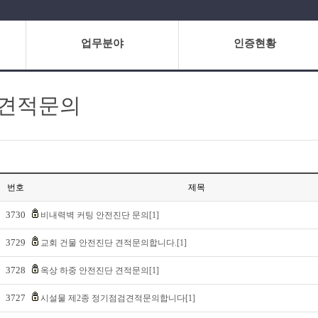
업무분야
인증현황
견적문의
번호
제목
3730
비내력벽 커팅 안전진단 문의[1]
3729
교회 건물 안전진단 견적문의합니다.[1]
3728
옥상 하중 안전진단 견적문의[1]
3727
시설물 제2종 정기점검견적문의합니다[1]