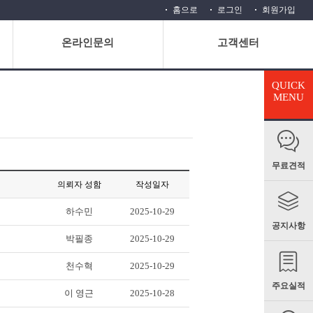
홈으로
로그인
회원가입
온라인문의
고객센터
QUICK
MENU
무료견적
의뢰자 성함
작성일자
하수민
2025-10-29
공지사항
박필종
2025-10-29
천수혁
2025-10-29
주요실적
이 영근
2025-10-28