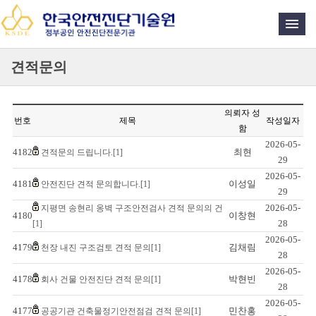
견적문의
의뢰자 성
번호
제목
작성일자
함
2026-05-
4182
최현
견적문의 드립니다.[1]
29
2026-05-
4181
이성일
안전진단 견적 문의합니다.[1]
29
2026-05-
지평면 송현리 옹벽 구조안전검사 견적 문의의 건
4180
이창현
28
[1]
2026-05-
4179
김채림
천장 내진 구조검토 견적 문의[1]
28
2026-05-
4178
박현빈
회사 건물 안전진단 견적 문의[1]
28
2026-05-
4177
민찬홍
공공기관 건축물정기안전점검 견적 문의[1]