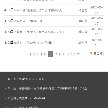
18
2026-05-
4156
유정선
오피스텔 안전진단 견적문의합니다[1]
18
2026-05-
4155
장태현
견적문의 드립니다.[1]
15
2026-05-
4154
김미영
건축물 안전진단 견적문의 드립니다.[1]
15
2026-05-
4153
조상연
노후상가 구조안전진단 문의[1]
15
6
1
2
3
4
5
7
8
9
10
상 호 : 한국안전진단기술원
주 소 : 서울특별시 송파구 송파대로 167 테라타워 A동 1014호
사업자등록번호 : 215-87-86445
대 표 / 기술사 : 이윤종