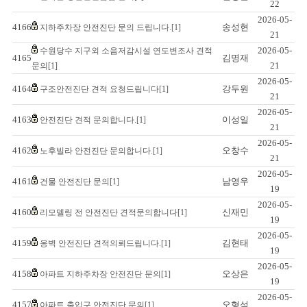
22
2026-05-
4166
송성현
지하주차장 안전진단 문의 드립니다.[1]
21
2026-05-
수원당수 지구외 소음저감시설 연도변조사 견적
4165
김명재
21
문의[1]
2026-05-
4164
강두원
구조안전진단 견적 요청드립니다[1]
21
2026-05-
4163
이성일
안전진단 견적 문의합니다.[1]
21
2026-05-
4162
오창수
노후빌라 안전진단 문의합니다.[1]
21
2026-05-
4161
남영우
건물 안전진단 문의[1]
19
2026-05-
4160
신재민
리모델링 전 안전진단 견적문의합니다[1]
19
2026-05-
4159
김현태
옹벽 안전진단 견적의뢰드립니다.[1]
19
2026-05-
4158
오상은
아파트 지하주차장 안전진단 문의[1]
19
2026-05-
4157
오형석
아파트 출입구 안전진단 문의[1]